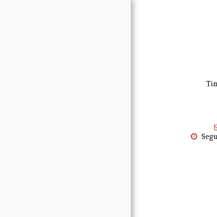
Tim
Início
Whatsapp
Segu
Cardápio
Peça Pelo Delivery
Reserve Sua Mesa
Sobre