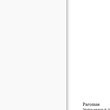
Galeria
Área Kids
Eventos
Contato
Paromas
Direitos autorais © 2